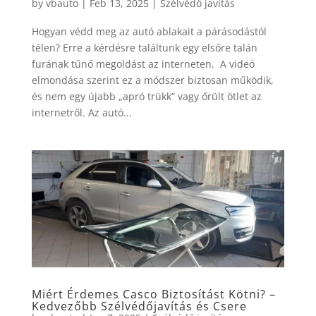
by
vbauto
|
Feb 13, 2025
|
Szélvédő javítás
Hogyan védd meg az autó ablakait a párásodástól
télen? Erre a kérdésre találtunk egy elsőre talán
furának tűnő megoldást az interneten. A videó
elmondása szerint ez a módszer biztosan működik,
és nem egy újabb „apró trükk” vagy őrült ötlet az
internetről. Az autó...
Miért Érdemes Casco Biztosítást Kötni? –
Kedvezőbb Szélvédőjavítás és Csere