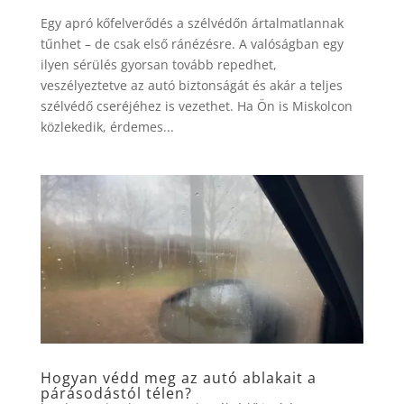
Egy apró kőfelverődés a szélvédőn ártalmatlannak
tűnhet – de csak első ránézésre. A valóságban egy
ilyen sérülés gyorsan tovább repedhet,
veszélyeztetve az autó biztonságát és akár a teljes
szélvédő cseréjéhez is vezethet. Ha Ön is Miskolcon
közlekedik, érdemes...
Hogyan védd meg az autó ablakait a
párásodástól télen?