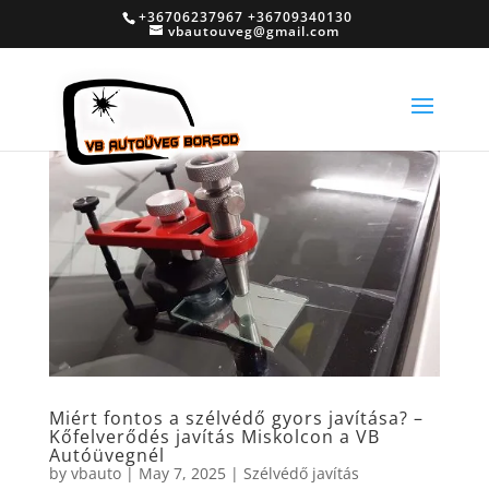
+36706237967 +36709340130
vbautouveg@gmail.com
Miért fontos a szélvédő gyors javítása? –
Kőfelverődés javítás Miskolcon a VB
Autóüvegnél
by
vbauto
|
May 7, 2025
|
Szélvédő javítás