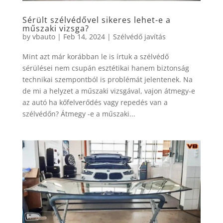
Sérült szélvédővel sikeres lehet-e a
műszaki vizsga?
by
vbauto
|
Feb 14, 2024
|
Szélvédő javítás
Mint azt már korábban le is írtuk a szélvédő
sérülései nem csupán esztétikai hanem biztonság
technikai szempontból is problémát jelentenek. Na
de mi a helyzet a műszaki vizsgával, vajon átmegy-e
az autó ha kőfelverődés vagy repedés van a
szélvédőn? Átmegy -e a műszaki...