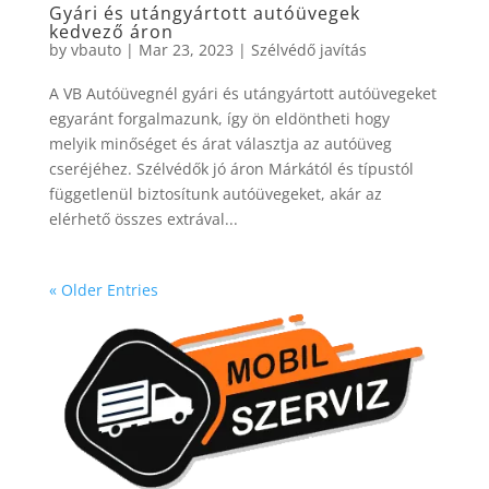
Gyári és utángyártott autóüvegek
kedvező áron
by
vbauto
|
Mar 23, 2023
|
Szélvédő javítás
A VB Autóüvegnél gyári és utángyártott autóüvegeket
egyaránt forgalmazunk, így ön eldöntheti hogy
melyik minőséget és árat választja az autóüveg
cseréjéhez. Szélvédők jó áron Márkától és típustól
függetlenül biztosítunk autóüvegeket, akár az
elérhető összes extrával...
« Older Entries