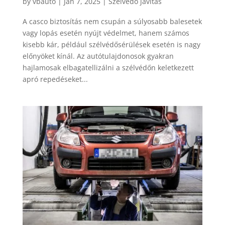
by
vbauto
|
Jan 7, 2025
|
Szélvédő javítás
A casco biztosítás nem csupán a súlyosabb balesetek
vagy lopás esetén nyújt védelmet, hanem számos
kisebb kár, például szélvédősérülések esetén is nagy
előnyöket kínál. Az autótulajdonosok gyakran
hajlamosak elbagatellizálni a szélvédőn keletkezett
apró repedéseket...