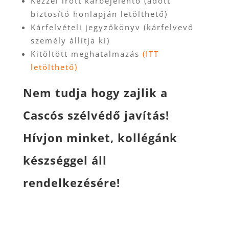
Kézzel írott kárbejelentő (adott
biztosító honlapján letölthető)
Kárfelvételi jegyzőkönyv (kárfelvevő
személy állítja ki)
Kitöltött meghatalmazás
(ITT
letölthető)
Nem tudja hogy zajlik a
Cascós szélvédő javítás!
Hívjon minket, kollégánk
készséggel áll
rendelkezésére!