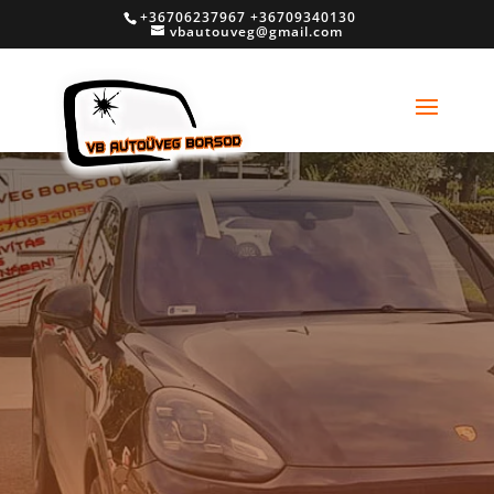
+36706237967 +36709340130
vbautouveg@gmail.com