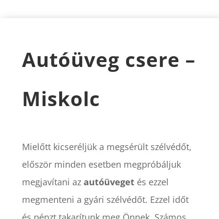
Autóüveg csere –
Miskolc
Mielőtt kicseréljük a megsérült szélvédőt,
először minden esetben megpróbáljuk
megjavítani az
autóüveget
és ezzel
megmenteni a gyári szélvédőt. Ezzel időt
és pénzt takarítunk meg Önnek. Számos