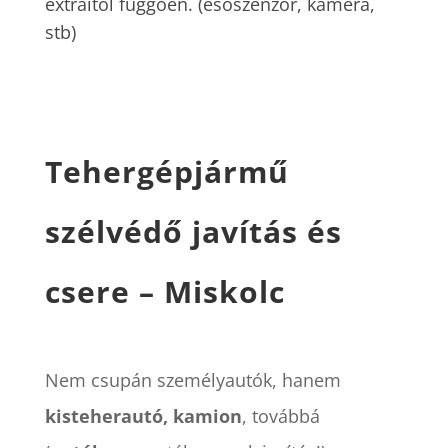
extráitól függően. (esőszenzor, kamera,
stb)
Tehergépjármű
szélvédő javítás és
csere – Miskolc
Nem csupán személyautók, hanem
kisteherautó, kamion
, továbbá