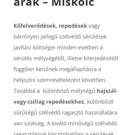
árak – Miskolc
Kőfelverődések, repedések
vagy
bármilyen jellegű szélvédő sérülések
javítási költségei minden esetben a
sérülés mélységétől, illetve kiterjedésétől
függően kerülnek megállapításra a
helyszíni szemrevételezést követően.
Továbbá a különböző mélységű
hajszál-
vagy csillag repedésekhez
, különböző
sűrűségű szélvédő ragasztó használatára
van szükség. A kiváló minőségű szélvédő
ragasztóknak köszönhetően a sérülések