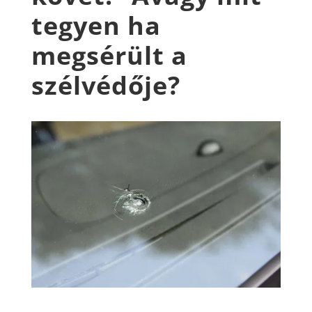
tegyen ha
megsérült a
szélvédője?