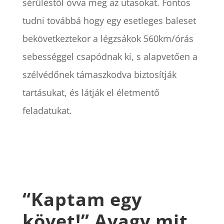
sérüléstől óvva meg az utasokat. Fontos
tudni továbbá hogy egy esetleges baleset
bekövetkeztekor a légzsákok 560km/órás
sebességgel csapódnak ki, s alapvetően a
szélvédőnek támaszkodva biztosítják
tartásukat, és látják el életmentő
feladatukat.
“Kaptam egy
követ!” Avagy mit