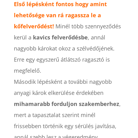
Első lépésként fontos hogy amint
lehetősége van rá ragassza le a
kőfelverődést!
Minél több szennyeződés
kerül a
kavics
felverődésbe
, annál
nagyobb károkat okoz a szélvédőjének.
Erre egy egyszerű átlátszó ragasztó is
megfelelő.
Második lépésként a további nagyobb
anyagi károk elkerülése érdekében
mihamarabb forduljon szakemberhez
,
mert a tapasztalat szerint minél
frissebben történik egy sérülés javítása,
annál szebb lesz a végeredmény.