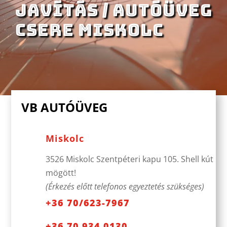
JAVÍTÁS / Autóüveg
CSERE MISKOLC
VB AUTÓÜVEG
Miskolc
3526 Miskolc Szentpéteri kapu 105. Shell kút
mögött!
(Érkezés előtt telefonos egyeztetés szükséges)
+36 70/623-7967
+36 70 934 0130