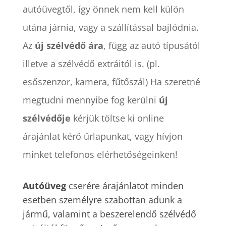
autóüvegtől, így önnek nem kell külön
utána járnia, vagy a szállítással bajlódnia.
Az
új szélvédő ára
, függ az autó típusától
illetve a szélvédő extráitól is. (pl.
esőszenzor, kamera, fűtőszál) Ha szeretné
megtudni mennyibe fog kerülni
új
szélvédője
kérjük töltse ki online
árajánlat kérő űrlapunkat, vagy hívjon
minket telefonos elérhetőségeinken!
Autóüveg
cserére árajánlatot minden
esetben személyre szabottan adunk a
jármű, valamint a beszerelendő szélvédő