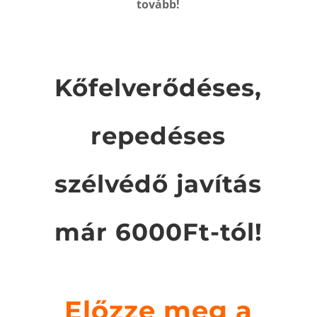
tovább!
Kőfelverődéses,
repedéses
szélvédő javítás
már 6000Ft-tól!
Előzze meg a