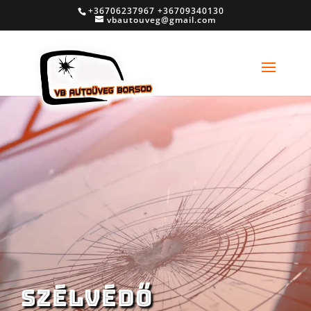
+36706237967 +36709340130
vbautouveg@gmail.com
SZÉLVÉDŐ