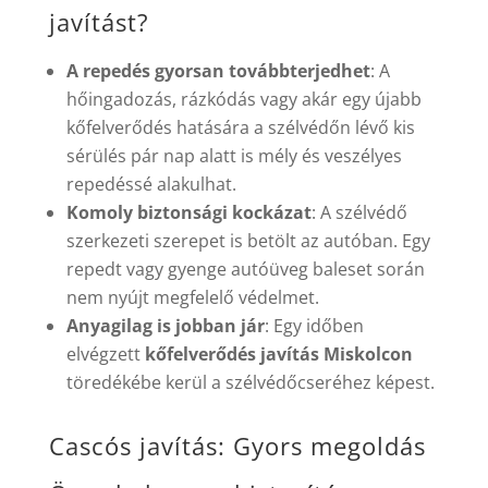
javítást?
A repedés gyorsan továbbterjedhet
: A
hőingadozás, rázkódás vagy akár egy újabb
kőfelverődés hatására a szélvédőn lévő kis
sérülés pár nap alatt is mély és veszélyes
repedéssé alakulhat.
Komoly biztonsági kockázat
: A szélvédő
szerkezeti szerepet is betölt az autóban. Egy
repedt vagy gyenge autóüveg baleset során
nem nyújt megfelelő védelmet.
Anyagilag is jobban jár
: Egy időben
elvégzett
kőfelverődés javítás Miskolcon
töredékébe kerül a szélvédőcseréhez képest.
Cascós javítás: Gyors megoldás