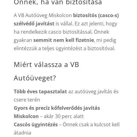
Önnek, ha van biztosítása
A VB Autóüveg Miskolcon
biztosítós (casco-s)
szélvédő javítást
is vállal. Ez azt jelenti, hogy
ha rendelkezik casco biztosítással, Önnek
gyakran
semmit nem kell fizetnie
, mi pedig
elintézzük a teljes ügyintézést a biztosítóval.
Miért válassza a VB
Autóüveget?
Több éves tapasztalat
az autóüveg javítás és
csere terén
Gyors és precíz kőfelverődés javítás
Miskolcon
– akár 30 perc alatt
Cascós ügyintézés
– Önnek csak a kulcsot kell
átadnia