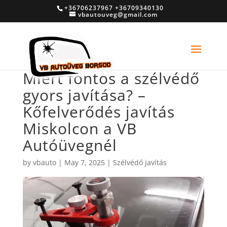
+36706237967 +36709340130
vbautouveg@gmail.com
Miért fontos a szélvédő
gyors javítása? –
Kőfelverődés javítás
Miskolcon a VB
Autóüvegnél
by
vbauto
|
May 7, 2025
|
Szélvédő javítás