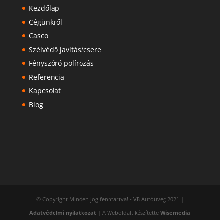
Kezdőlap
Cégünkről
Casco
Szélvédő javítás/csere
Fényszóró polírozás
Referencia
Kapcsolat
Blog
© Copyright Minden jog fenntartva! - VB Autóüveg 2021 |
Adatvédelmi nyilatkozat
| A Weboldalt készítette
Wisemedia