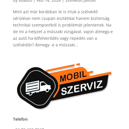
by
vbauto
|
Feb 14, 2024
|
Szélvédő javítás
Mint azt már korábban le is írtuk a szélvédő
sérülései nem csupán esztétikai hanem biztonság
technikai szempontból is problémát jelentenek. Na
de mi a helyzet a műszaki vizsgával, vajon átmegy-e
az autó ha kőfelverődés vagy repedés van a
szélvédőn? Átmegy -e a műszaki...
Telefon