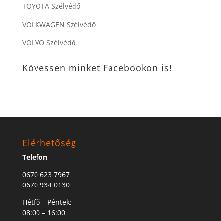
TOYOTA Szélvédő
VOLKWAGEN Szélvédő
VOLVO Szélvédő
Kövessen minket Facebookon is!
Elérhetőség
Telefon
0670 623 7967
0670 934 0130
Hétfő – Péntek:
08:00 – 16:00