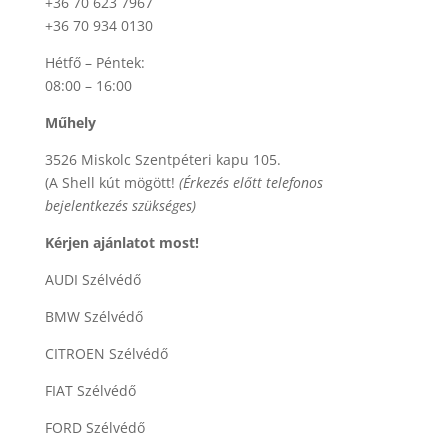
+36 70 623 7967
+36 70 934 0130
Hétfő – Péntek:
08:00 – 16:00
Műhely
3526 Miskolc Szentpéteri kapu 105.
(A Shell kút mögött!
(Érkezés előtt telefonos
bejelentkezés szükséges)
Kérjen ajánlatot most!
AUDI Szélvédő
BMW Szélvédő
CITROEN Szélvédő
FIAT Szélvédő
FORD Szélvédő