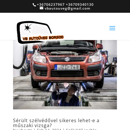
+36706237967 +36709340130
vbautouveg@gmail.com
Sérült szélvédővel sikeres lehet-e a
műszaki vizsga?